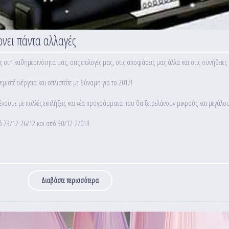
νει πάντα αλλαγές
 στη καθημερινότητα μας, στις επιλογές μας, στις αποφάσεις μας άλλα και στις συνήθειες
μιστέ ενέργεια και οπλιστείτε με δύναμη για το 2017!
μένουμε με πολλές εκπλήξεις και νέα προγράμματα που θα ξετρελάνουν μικρούς και μεγάλου
 23/12-26/12 και από 30/12-2/01!!
Διαβάστε περισσότερα
για Μια καινούρια χρονιά φέρνει πάντα αλλαγές