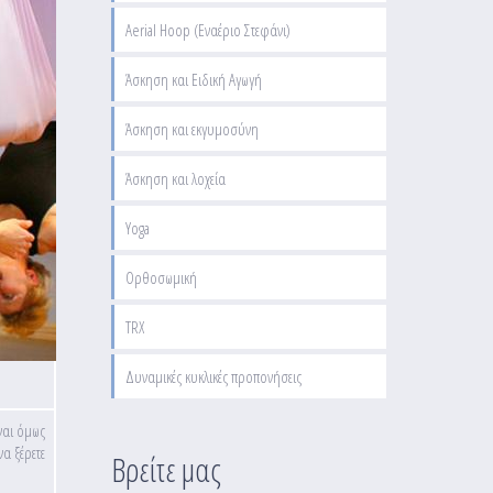
Aerial Hoop (Εναέριο Στεφάνι)
Άσκηση και Ειδική Αγωγή
Άσκηση και εκγυμοσύνη
Άσκηση και λοχεία
Yoga
Ορθοσωμική
TRX
Δυναμικές κυκλικές προπονήσεις
ίναι όμως
να ξέρετε
Βρείτε μας