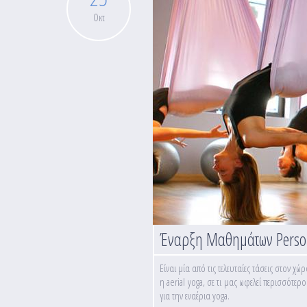
Οκτ
Έναρξη Μαθημάτων Person
Είναι μία από τις τελευταίες τάσεις στον χ
η aerial yoga, σε τι μας ωφελεί περισσότερ
για την εναέρια yoga.