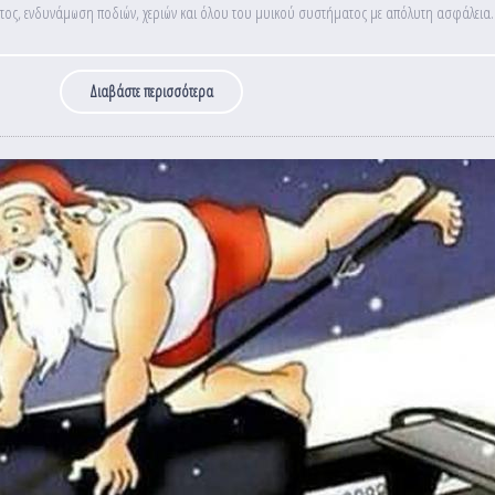
τος, ενδυνάμωση ποδιών, χεριών και όλου του μυικού συστήματος με απόλυτη ασφάλεια.
Διαβάστε περισσότερα
για Chair Pilates: Σε λίγες μέρες κοντά σας!