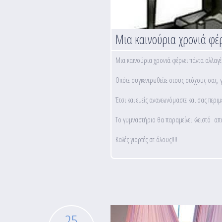
Μια καινούρια χρονιά φέρ
Μια καινούρια χρονιά φέρνει πάντα αλλαγές
Οπότε συγκεντρωθείτε στους στόχους σας, γε
Έτσι και εμείς ανανεωνόμαστε και σας περι
Το γυμναστήριο θα παραμείνει κλειστό από
Καλές γιορτές σε όλους!!!!
25