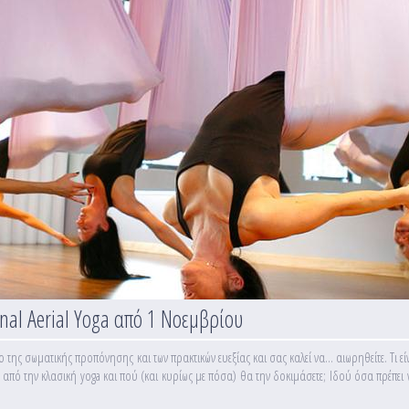
al Aerial Yoga από 1 Νοεμβρίου
ώρο της σωματικής προπόνησης και των πρακτικών ευεξίας και σας καλεί να… αιωρηθείτε. Τι ε
ο από την κλασική yoga και πού (και κυρίως με πόσα) θα την δοκιμάσετε; Ιδού όσα πρέπει 