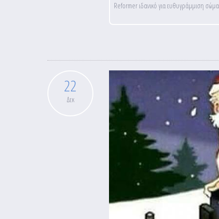
Reformer ιδανικό για ευθυγράμμιση σώμα
22
Δεκ