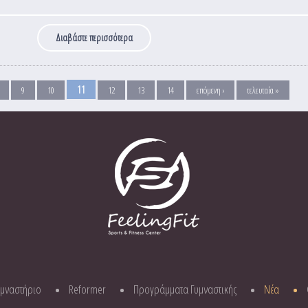
Διαβάστε περισσότερα
για Έναρξη Μαθημάτων Personal Aerial Yoga από 1
11
9
10
12
13
14
επόμενη ›
τελευταία »
υμναστήριο
Reformer
Προγράμματα Γυμναστικής
Νέα