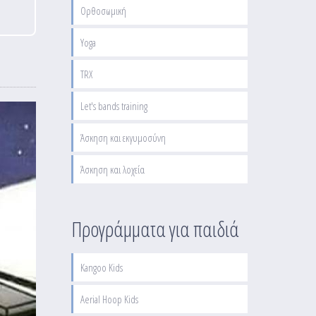
Ορθοσωμική
Yoga
TRX
Let's bands training
Άσκηση και εκγυμοσύνη
Άσκηση και λοχεία
Προγράμματα για παιδιά
Kangoo Kids
Aerial Hoop Kids