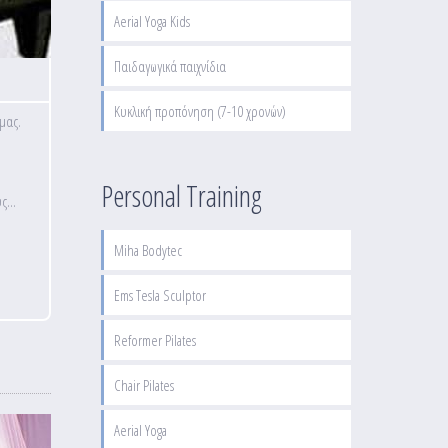
Aerial Yoga Kids
Παιδαγωγικά παιχνίδια
Κυκλική προπόνηση (7-10 χρονών)
 μας.
Personal Training
ς...
Miha Bodytec
Ems Tesla Sculptor
Reformer Pilates
Chair Pilates
Aerial Yoga