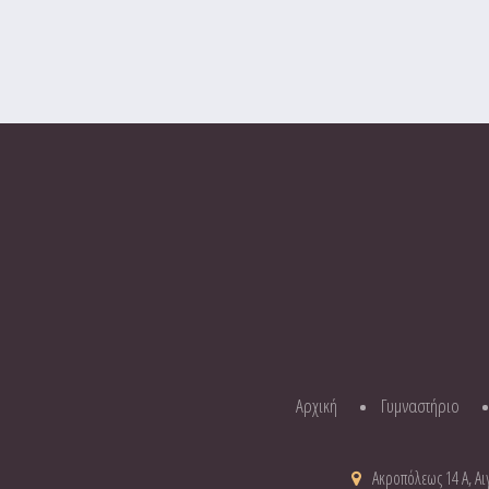
Αρχική
Γυμναστήριο
Ακροπόλεως 14 Α, Αιγ