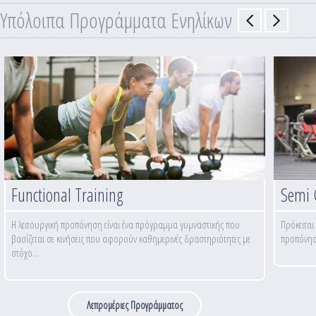
Υπόλοιπα Προγράμματα Ενηλίκων
Functional Training
Semi 
Η λειτουργική προπόνηση είναι ένα πρόγραμμα γυμναστικής που
Πρόκειται
βασίζεται σε κινήσεις που αφορούν καθημερινές δραστηριότητες με
προπόνηση
στόχο...
Λεπρομέριες Προγράμματος