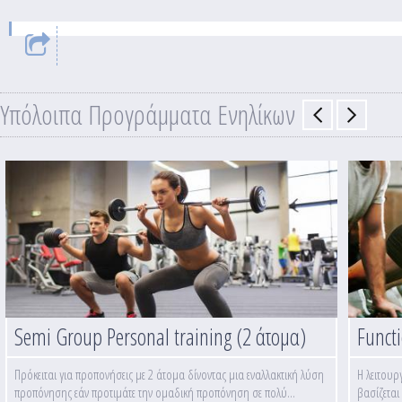
Υπόλοιπα Προγράμματα Ενηλίκων
Semi Group Personal training (2 άτομα)
Funct
Πρόκειται για προπονήσεις με 2 άτομα δίνοντας μια εναλλακτική λύση
Η λειτουρ
προπόνησης εάν προτιμάτε την ομαδική προπόνηση σε πολύ...
βασίζεται