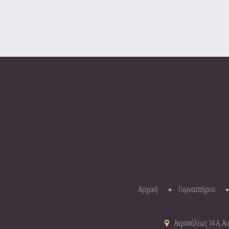
Αρχική
Γυμναστήριο
Ακροπόλεως 14 Α, Αιγ