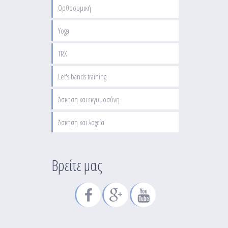
Ορθοσωμική
Yoga
TRX
Let's bands training
Άσκηση και εκγυμοσύνη
Άσκηση και λοχεία
Βρείτε μας