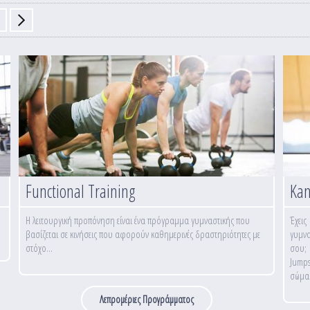
Functional Training
Ka
Η λειτουργική προπόνηση είναι ένα πρόγραμμα γυμναστικής που
Έχεις
βασίζεται σε κινήσεις που αφορούν καθημερινές δραστηριότητες με
γυμνα
στόχο...
σου; 
Jumps
σώμα 
Λεπρομέριες Προγράμματος