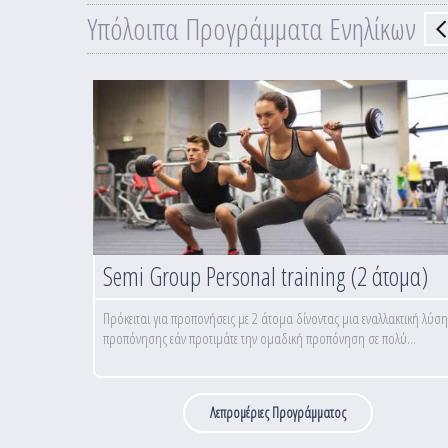
Υπόλοιπα Προγράμματα Ενηλίκων
Semi Group Personal training (2 άτομα)
Πρόκειται για προπονήσεις με 2 άτομα δίνοντας μια εναλλακτική λύση
προπόνησης εάν προτιμάτε την ομαδική προπόνηση σε πολύ...
Λεπρομέριες Προγράμματος