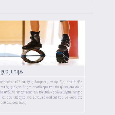
ngoo Jumps
 παραπάνω κιλά και έχεις δοκιμάσει, αν όχι όλα, αρκετά είδη
στικής, χωρίς να δεις το αποτέλεσμα που θα ήθελες στο σώμα
Το απόλυτο fitness trend των τελευταίων χρόνων λέγεται Kangoo
 και σου υπόσχεται ένα δυναμικό workout που θα δώσει στο
σου όλα όσα θέλεις.