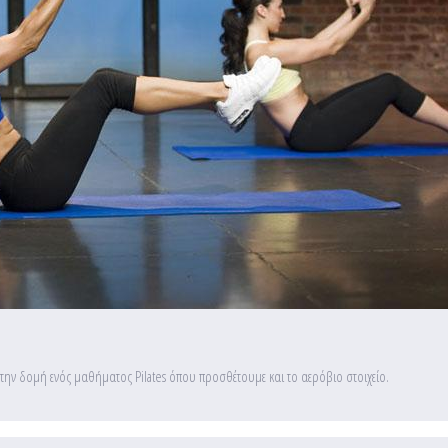
 στην δομή ενός μαθήματος Pilates όπου προσθέτουμε και το αερόβιο στοιχείο.