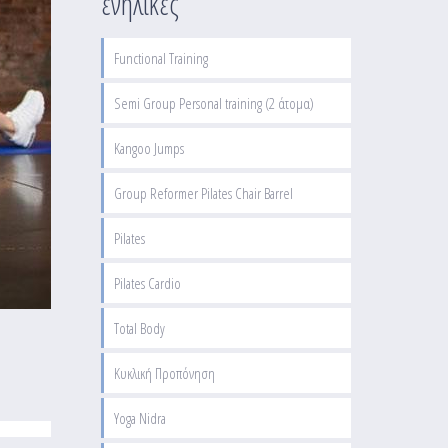
ενήλικες
Functional Training
Semi Group Personal training (2 άτομα)
Kangoo Jumps
Group Reformer Pilates Chair Barrel
Pilates
Pilates Cardio
Total Body
Κυκλική Προπόνηση
Yoga Nidra