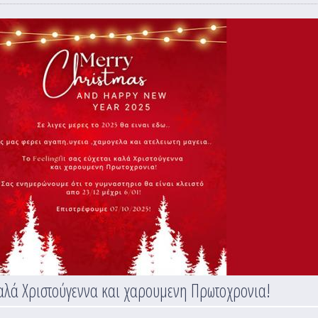
 καλά Χριστούγεννα και χαρουμενη Πρωτοχρονια!