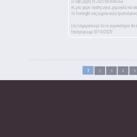
Σε λιγες μερες το 2025 θα ειναι εδω
Ας μας φερει αγαπη,υγεια ,χαμογελα και ατε
Το Feelingfit σας εύχεται καλά Χριστούγεν
Σας ενημερώνουμε ότι το γυμναστηριο θα εί
Επιστρέφουμε 07/10/2025!
Σελίδες
1
2
3
4
5