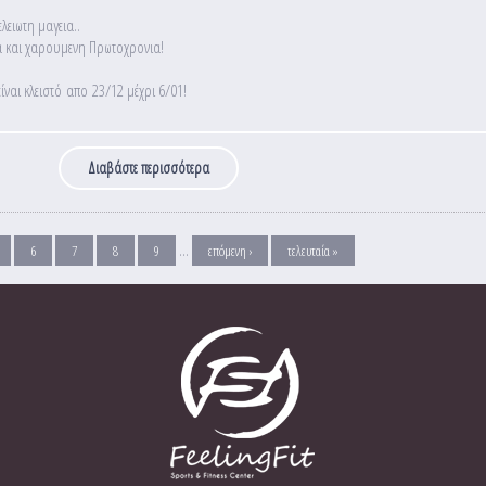
λειωτη μαγεια..
να και χαρουμενη Πρωτοχρονια!
ναι κλειστό απο 23/12 μέχρι 6/01!
Διαβάστε περισσότερα
για Το Feelingfit σας εύχεται καλά Χριστούγεννα κα
…
6
7
8
9
επόμενη ›
τελευταία »