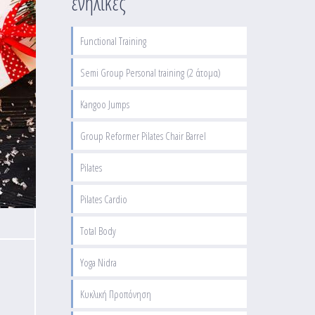
ενήλικες
Functional Training
Semi Group Personal training (2 άτομα)
Kangoo Jumps
Group Reformer Pilates Chair Barrel
Pilates
Pilates Cardio
Total Body
Yoga Nidra
Κυκλική Προπόνηση