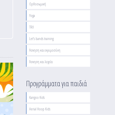
Ορθοσωμική
Yoga
TRX
Let's bands training
Άσκηση και εκγυμοσύνη
Άσκηση και λοχεία
Προγράμματα για παιδιά
Kangoo Kids
Aerial Hoop Kids