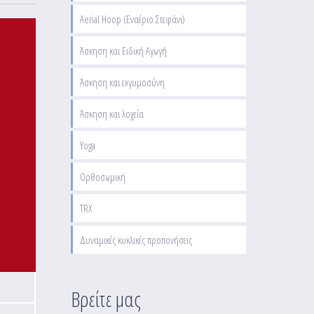
Aerial Hoop (Εναέριο Στεφάνι)
Άσκηση και Ειδική Αγωγή
Άσκηση και εκγυμοσύνη
Άσκηση και λοχεία
Yoga
Ορθοσωμική
TRX
Δυναμικές κυκλικές προπονήσεις
Βρείτε μας