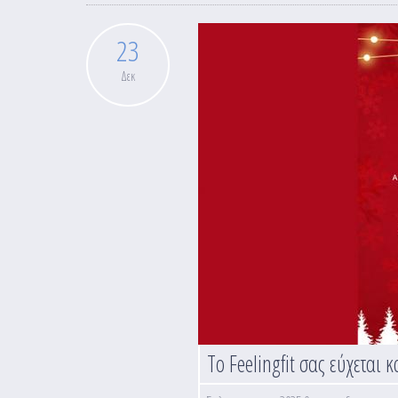
23
Δεκ
Το Feelingfit σας εύχεται