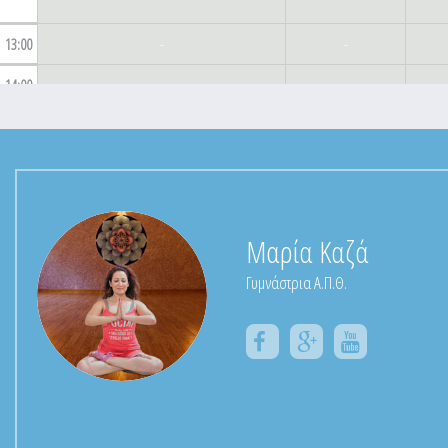
13:00
-
-
14:00
-
-
Group Pilates Reformer
14:30
14:30
-
15:30
Body Power
15:15
15:15
-
Μαρία Καζά
16:15
Γυμνάστρια Α.Π.Θ.
16:00
-
-
Kangoo Kids
16:15
-
16:15
17:15