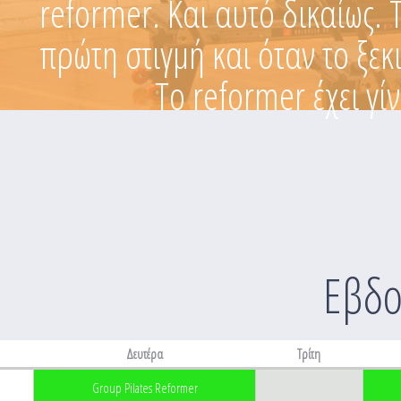
reformer. Και αυτό δικαίως. 
πρώτη στιγμή και όταν το ξεκ
Το reformer έχει γί
Εβδο
Δευτέρα
Τρίτη
Group Pilates Reformer