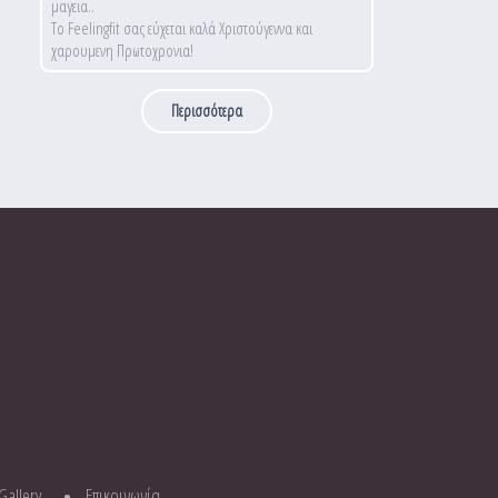
μαγεια..
Το Feelingfit σας εύχεται καλά Χριστούγεννα και
χαρουμενη Πρωτοχρονια!
Περισσότερα
Gallery
Επικοινωνία