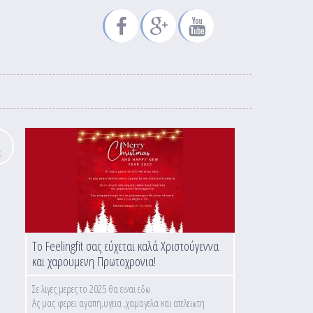
κ
Το Feelingfit σας εύχεται καλά Χριστούγεννα
και χαρουμενη Πρωτοχρονια!
Σε λιγες μερες το 2025 θα ειναι εδω
Ας μας φερει αγαπη,υγεια ,χαμογελα και ατελειωτη