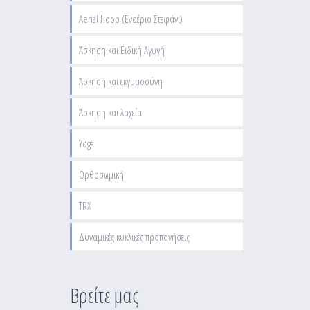
Aerial Hoop (Εναέριο Στεφάνι)
Άσκηση και Ειδική Αγωγή
Άσκηση και εκγυμοσύνη
Άσκηση και λοχεία
Yoga
Ορθοσωμική
TRX
Δυναμικές κυκλικές προπονήσεις
Βρείτε μας