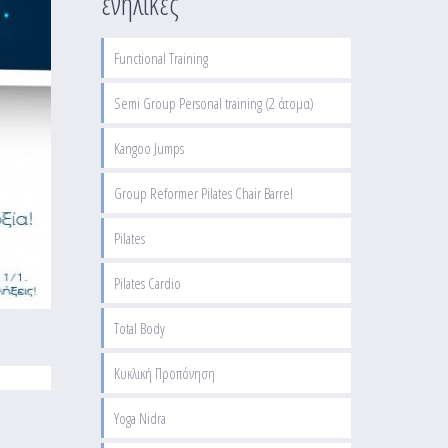
ενήλικες
Functional Training
Semi Group Personal training (2 άτομα)
Kangoo Jumps
Group Reformer Pilates Chair Barrel
Pilates
Pilates Cardio
Total Body
Κυκλική Προπόνηση
Yoga Nidra