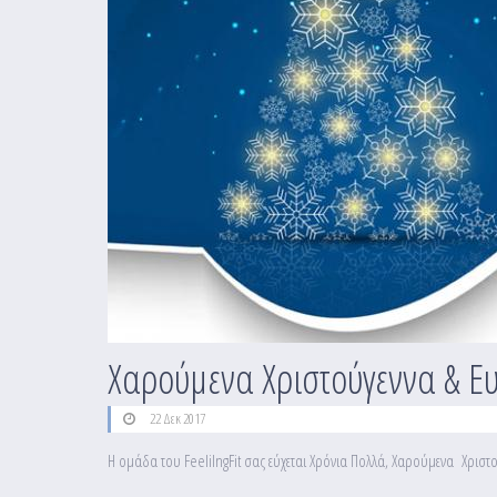
Χαρούμενα Χριστούγεννα & Ευ
22 Δεκ 2017
Η ομάδα του FeelilngFit σας εύχεται Χρόνια Πολλά, Χαρούμενα Χριστού