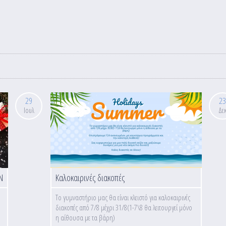
29
23
Ιουλ
Δε
Ν
Καλοκαιρινές διακοπές
Το γυμναστήριο μας θα είναι κλειστό για καλοκαιρινές
διακοπές από 7/8 μέχρι 31/8(1-7\8 θα λειτουργεί μόνο
η αίθουσα με τα βάρη)