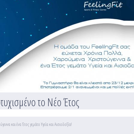
τυχισμένο το Νέο Έτος
γεννα και ένα Έτος γεμάτο Υγεία και Αισιοδοξία!