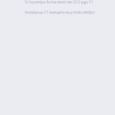
Το Γυμναστήριο θα είναι κλειστό απο 23/12 μεχρι 1/1.
Επιστρέφουμε 2/1 ανανεωμένοι και με πολλές εκπλήξεις!