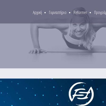
Αρχική
Γυμναστήριο
Reformer
Προγράμ
ένο το Νέο Έτος