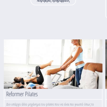
Λεπρομέριες Προγράμματος
Reformer Pilates
Δεν υπάρχει άλλο μηχάνημα του pilates που να είναι πιο γνωστό όπως το