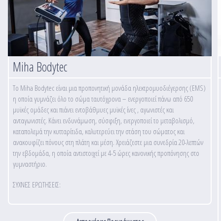
Miha Bodytec
To Miha Bodytec είναι μια προπονητική μονάδα ηλεκτρομυοδιέγερσης (EMS)
η οποία γυμνάζει όλο το σώμα ταυτόχρονα – ενεργοποιεί πάνω από 650
μυϊκές ομάδες και πιάνει εντοβάθμυες μυϊκές ίνες , αγωνιστές και
ανταγωνιστές. Κάνει ενδυνάμωση, σύσφιξη, ενεργοποιεί το μεταβολισμό,
καταπολεμά την κυτταρίτιδα, καλυτερεύει την στάση του σώματος και
ανακουφίζει πόνους στη πλάτη και μέση. Χρειάζεστε μια συνεδρία 20-λεπτών
την εβδομάδα, η οποία αντιστοιχεί με 4-5 ώρες κανονικής προπόνησης στο
γυμναστήριο.
ΣΥΧΝΕΣ ΕΡΩΤΗΣΕΙΣ: