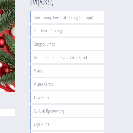
ενήλικες
Semi Group Personal training (2 άτομα)
Functional Training
Kangoo Jumps
Group Reformer Pilates Chair Barrel
Pilates
Pilates Cardio
Total Body
Κυκλική Προπόνηση
Yoga Nidra