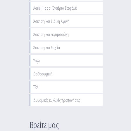
Aerial Hoop (Εναέριο Στεφάνι)
Άσκηση και Ειδική Αγωγή
Άσκηση και εκγυμοσύνη
Άσκηση και λοχεία
Yoga
Ορθοσωμική
TRX
Δυναμικές κυκλικές προπονήσεις
Βρείτε μας