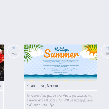
29
23
Ιουλ
Δε
Ν
Καλοκαιρινές διακοπές
Το γυμναστήριο μας θα είναι κλειστό για καλοκαιρινές
διακοπές από 7/8 μέχρι 31/8(1-7\8 θα λειτουργεί μόνο
η αίθουσα με τα βάρη)