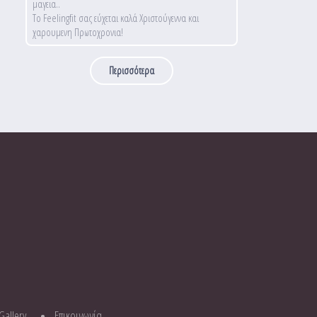
μαγεια..
Το Feelingfit σας εύχεται καλά Χριστούγεννα και
χαρουμενη Πρωτοχρονια!
Περισσότερα
Gallery
Επικοινωνία