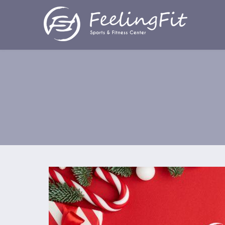
Παράκαμψη προς το κυρίως περιεχόμενο
Χριστούγεννα FEELINGFIT