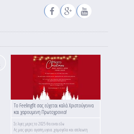
κ
Το Feelingfit σας εύχεται καλά Χριστούγεννα
και χαρουμενη Πρωτοχρονια!
Σε λιγες μερες το 2025 θα ειναι εδω
Ας μας φερει αγαπη,υγεια ,χαμογελα και ατελειωτη