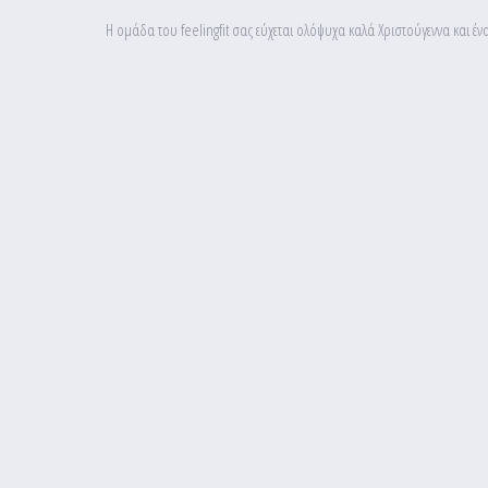
Η ομάδα του feelingfit σας εύχεται ολόψυχα καλά Χριστούγεννα και έ