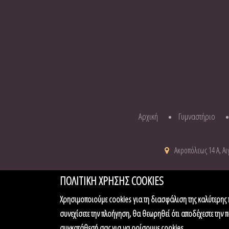
Αρχική
Γυμναστήριο
Ακροπόλεως 14 Α, Αιγ
ΠΟΛΙΤΙΚΗ ΧΡΗΣΗΣ COOKIES
Χρησιμοποιούμε cookies για τη διασφάλιση της καλύτερης 
συνεχίσετε την πλοήγηση, θα θεωρηθεί ότι αποδέχεστε την πο
Feeling Fit | Γυμναστήριο - Sp
συγκατάθεσή σας για να ορίσουμε cookies.