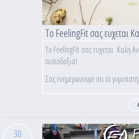
Το FeelingFit σας ευχεται 
Το FeelingFit σας ευχεται Καλη Α
αισιοδοξια!
Σας ενημερωνουμε οτι το γυμναστηρ
Δ
30