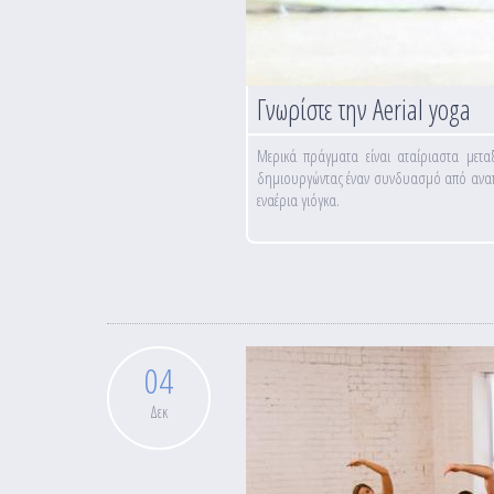
Γνωρίστε την Aerial yoga
Μερικά πράγματα είναι αταίριαστα μετα
δημιουργώντας έναν συνδυασμό από αναπνοέ
εναέρια γιόγκα.
04
Δεκ