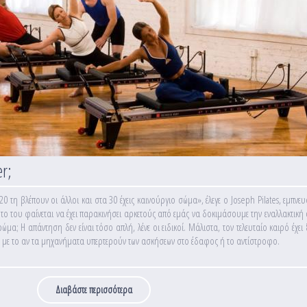
r;
 τη βλέπουν οι άλλοι και στα 30 έχεις καινούργιο σώμα», έλεγε ο Joseph Pilates, εμπνευ
το του φαίνεται να έχει παρακινήσει αρκετούς από εμάς να δοκιμάσουμε την εναλλακτική
μα; Η απάντηση δεν είναι τόσο απλή, λένε οι ειδικοί. Μάλιστα, τον τελευταίο καιρό έχει ξ
ά με το αν τα μηχανήματα υπερτερούν των ασκήσεων στο έδαφος ή το αντίστροφο.
Διαβάστε περισσότερα
για Πιλάτες: Στρώμα ή Reformer;