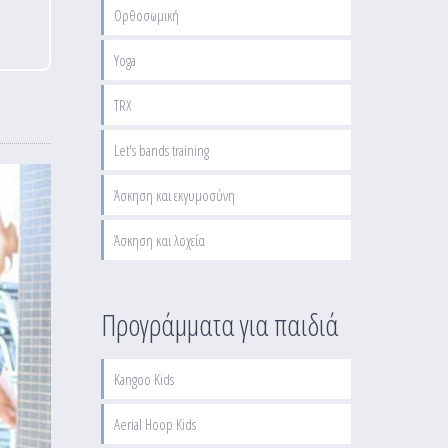
Ορθοσωμική
Yoga
TRX
Let's bands training
Άσκηση και εκγυμοσύνη
Άσκηση και λοχεία
Προγράμματα για παιδιά
Kangoo Kids
Aerial Hoop Kids