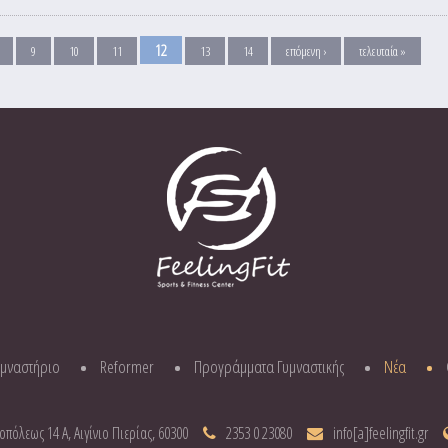
12
9
10
11
13
14
επόμενη ›
τελευταία »
υμναστήριο
Reformer
Προγράμματα Γυμναστικής
Νέα
οπόλεως 14 Α, Αιγίνιο Πιερίας, 60300
2353 0 23080
info[a]feelingfit.gr