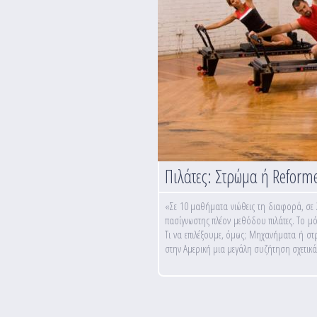
Πιλάτες: Στρώμα ή Reforme
«Σε 10 μαθήματα νιώθεις τη διαφορά, σε 20
πασίγνωστης πλέον μεθόδου πιλάτες. Το μό
Τι να επιλέξουμε, όμως; Μηχανήματα ή στρώ
στην Αμερική μια μεγάλη συζήτηση σχετικ