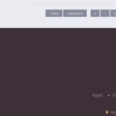
Σελίδες
…
« πρώτη
‹ προηγούμενη
6
7
8
Αρχική
Γ
Ακρ