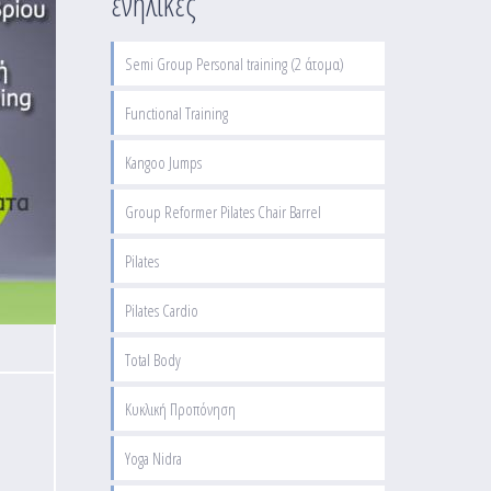
ενήλικες
Semi Group Personal training (2 άτομα)
Functional Training
Kangoo Jumps
Group Reformer Pilates Chair Barrel
Pilates
Pilates Cardio
Total Body
Κυκλική Προπόνηση
Yoga Nidra