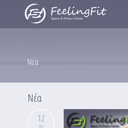
Παράκαμψη προς το κυρίως περιεχόμενο
Νέα
Νέα
12
Σεπ