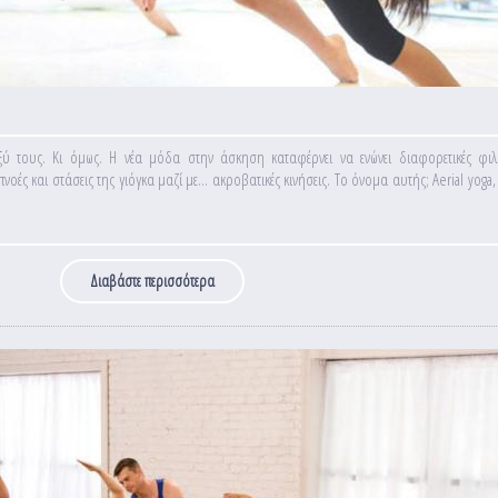
ξύ τους. Κι όμως. Η νέα μόδα στην άσκηση καταφέρνει να ενώνει διαφορετικές φι
ς και στάσεις της γιόγκα μαζί με... ακροβατικές κινήσεις. Το όνομα αυτής; Aerial yoga
Διαβάστε περισσότερα
για Γνωρίστε την Aerial yoga