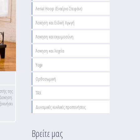
Aerial Hoop (Εναέριο Στεφάνι)
Άσκηση και Ειδική Αγωγή
Άσκηση και εκγυμοσύνη
Άσκηση και λοχεία
Yoga
Ορθοσωμική
στής της
TRX
 άσκηση.
εκινήσει
Δυναμικές κυκλικές προπονήσεις
Βρείτε μας