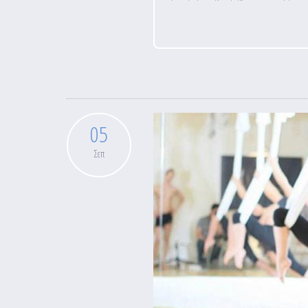
05
Σεπ