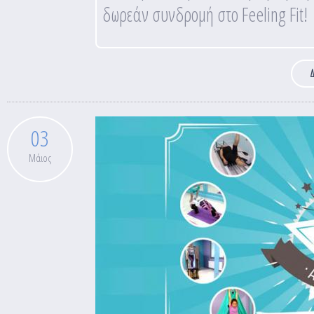
δωρεάν συνδρομή στο Feeling Fit!
Δ
03
Μάιος