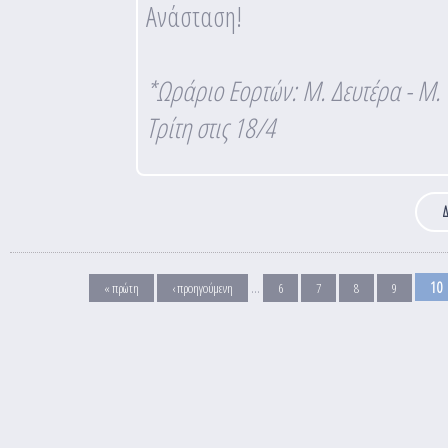
Ανάσταση!
*Ωράριο Εορτών: Μ. Δευτέρα - Μ. Π
Τρίτη στις 18/4
Δ
Σελίδες
…
10
« πρώτη
‹ προηγούμενη
6
7
8
9